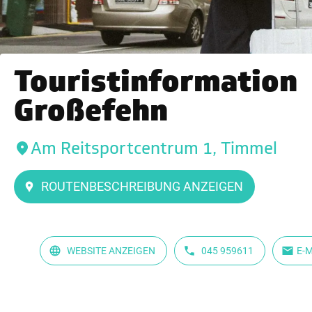
Touristinformation
Großefehn
Am Reitsportcentrum 1, Timmel
ROUTENBESCHREIBUNG ANZEIGEN
WEBSITE ANZEIGEN
045 959611
E-