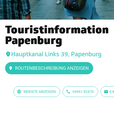
Touristinformation
Papenburg
Hauptkanal Links 39, Papenburg
ROUTENBESCHREIBUNG ANZEIGEN
WEBSITE ANZEIGEN
04961 82470
E-