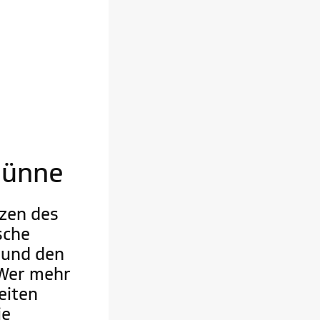
lünne
rzen des
sche
 und den
 Wer mehr
eiten
ie