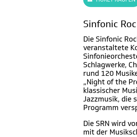
Sinfonic Roc
Die Sinfonic Roc
veranstaltete K
Sinfonieorchest
Schlagwerke, Ch
rund 120 Musike
„Night of the P
klassischer Mus
Jazzmusik, die 
Programm versp
Die SRN wird vo
mit der Musiksc