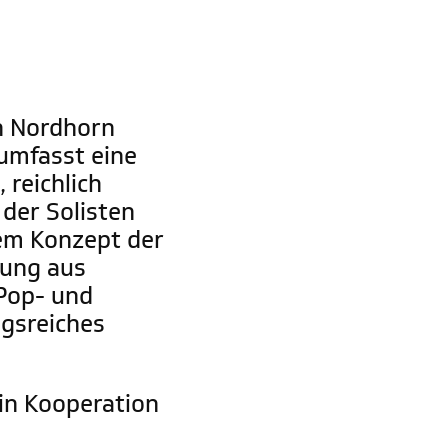
in Nordhorn
 umfasst eine
reichlich
der Solisten
dem Konzept der
hung aus
 Pop- und
ngsreiches
in Kooperation