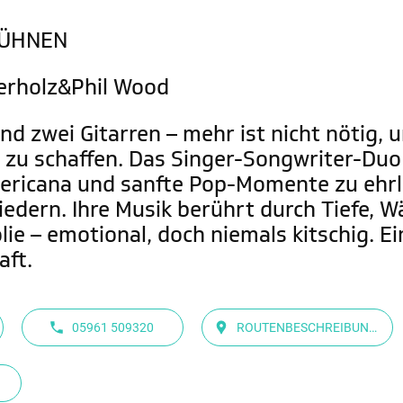
BÜHNEN
rholz&Phil Wood
d zwei Gitarren – mehr ist nicht nötig, u
 zu schaffen. Das Singer-Songwriter-Du
mericana und sanfte Pop-Momente zu ehr
Liedern. Ihre Musik berührt durch Tiefe, 
e – emotional, doch niemals kitschig. Eine
aft.
05961 509320
ROUTENBESCHREIBUNG
ANZEIGEN