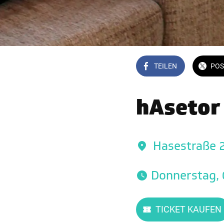
TEILEN
POS
hAsetor 
Hasestraße 
 Donnerstag,
TICKET KAUFEN